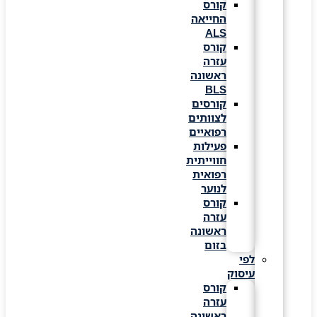
קורס
החייאה
ALS
קורס
עזרה
ראשונה
BLS
קורסים
לצוותים
רפואיים
פעילות
חווייתית
רפואית
לנוער
קורס
עזרה
ראשונה
בזום
לפי
עיסוק
קורס
עזרה
ראשונה