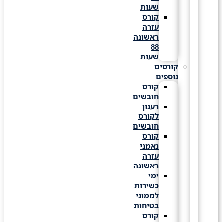
שעות
קורס
עזרה
ראשונה
88
שעות
קורסים
נוספים
קורס
חובשים
רענון
לקורס
חובשים
קורס
נאמני
עזרה
ראשונה
ימי
כשירות
לממוני
בטיחות
קורס