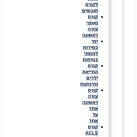
לקורס
חובשים
קורס
נאמני
עזרה
ראשונה
ימי
כשירות
לממוני
בטיחות
קורס
החייאת
ילדים
ותינוקות
קורס
עזרה
ראשונה
אחד
על
אחד
קורס
ACLS