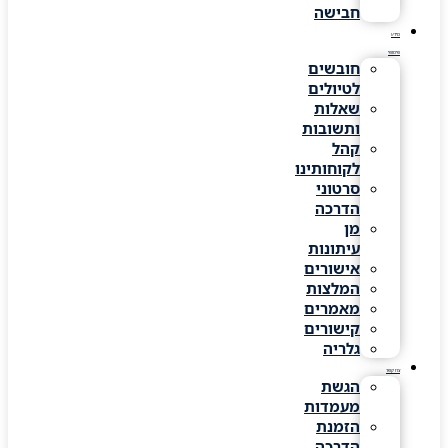
חבישה
מידע
שימושי
חובשים
לטיולים
שאלות
ותשובות
קהל
לקוחותינו
סרטוני
הדרכה
מן
עיתונות
אישורים
המלצות
מאמרים
קישורים
גלריה
צרו קשר
הגשת
מעמדות
הזמנת
הדרכה