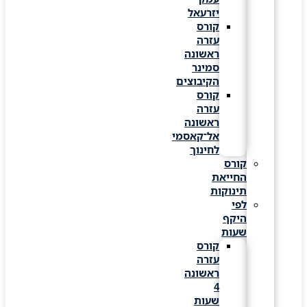
יזרעאל
קורס
עזרה
ראשונה
סמינר
הקיבוצים
קורס
עזרה
ראשונה
אל־קאסמי
לחינוך
קורס
החייאת
תינוקות
לפי
היקף
שעות
קורס
עזרה
ראשונה
4
שעות