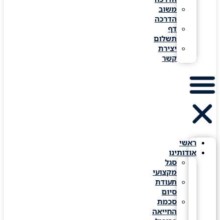
משוב
הדרכה
דף
תשלום
יצירת
קשר
ראשי
אודותינו
סגל
מקצועי
תעודת
סיום
סכמת
החייאה