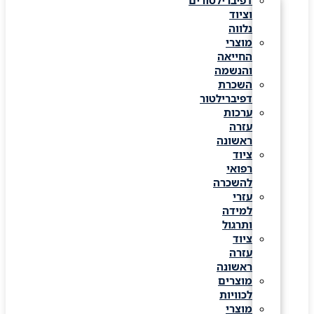
דפיברילטורים
וציוד
נלווה
מוצרי
החייאה
והנשמה
השכרת
דפיברילטור
ערכות
עזרה
ראשונה
ציוד
רפואי
להשכרה
עזרי
למידה
ותרגול
ציוד
עזרה
ראשונה
מוצרים
לכוויות
מוצרי