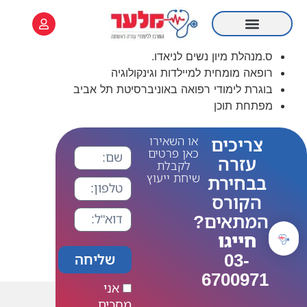
לתוכן
מידע שימושי
קורס Online
קורס עזרה ראשונה
רענון עזרה ראשונה
ס.מנהלת מיון נשים לניאדו.
רופאה מומחית למיילדות וגינקולוגיה
בוגרת לימודי רפואה באוניברסיטת תל אביב
מפתחת תוכן
צריכים
או השאירו
כאן פרטים
עזרה
לקבלת
שיחת ייעוץ
בבחירת
הקורס
המתאים?
חייגו
03-
שליחה
6700971
אני
מסכים