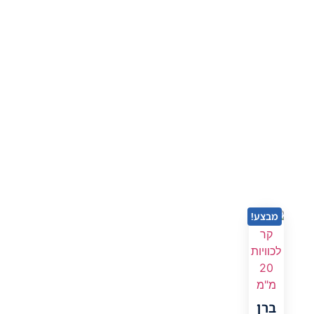
מבצע!
ברן