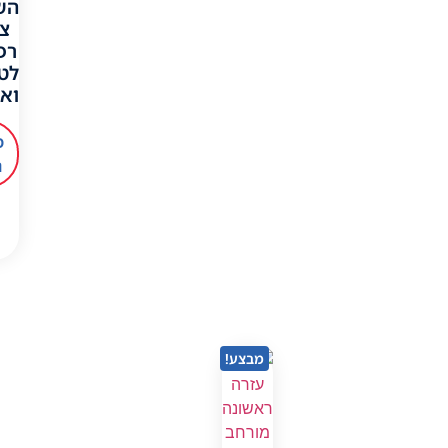
הש
צי
רפ
לטי
ואי
מ
נ
מבצע!