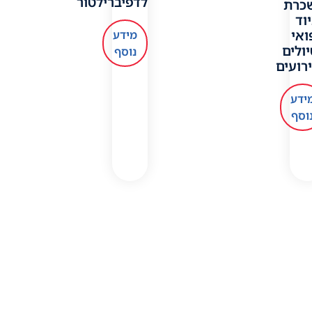
לדפיברילטור
כרת
וד
ואי
מידע
ולים
נוסף
רועים
ידע
וסף