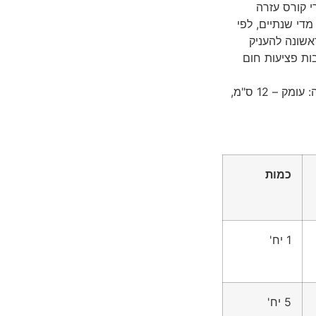
י קורס עזרה
די שנתיים, לפי
שונה להעניק
בות פציעות חום
מידות התיק מאפשרות שימוש נוח וניידות גבוהה: עומק – 12 ס"מ,
כמות
1 יח'
5 יח'