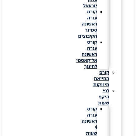
יזרעאל
קורס
עזרה
ראשונה
סמינר
הקיבוצים
קורס
עזרה
ראשונה
אל־קאסמי
לחינוך
קורס
החייאת
תינוקות
לפי
היקף
שעות
קורס
עזרה
ראשונה
4
שעות