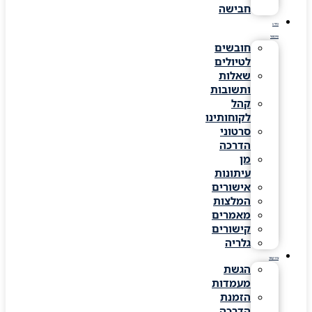
חבישה
מידע
שימושי
חובשים
לטיולים
שאלות
ותשובות
קהל
לקוחותינו
סרטוני
הדרכה
מן
עיתונות
אישורים
המלצות
מאמרים
קישורים
גלריה
צרו קשר
הגשת
מעמדות
הזמנת
הדרכה