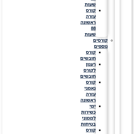
שעות
קורס
עזרה
ראשונה
88
שעות
קורסים
נוספים
קורס
חובשים
רענון
לקורס
חובשים
קורס
נאמני
עזרה
ראשונה
ימי
כשירות
לממוני
בטיחות
קורס