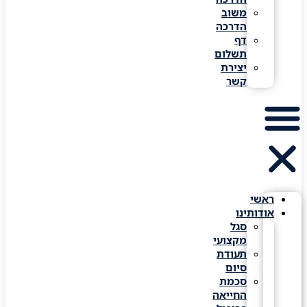
משוב
הדרכה
דף
תשלום
יצירת
קשר
ראשי
אודותינו
סגל
מקצועי
תעודת
סיום
סכמת
החייאה