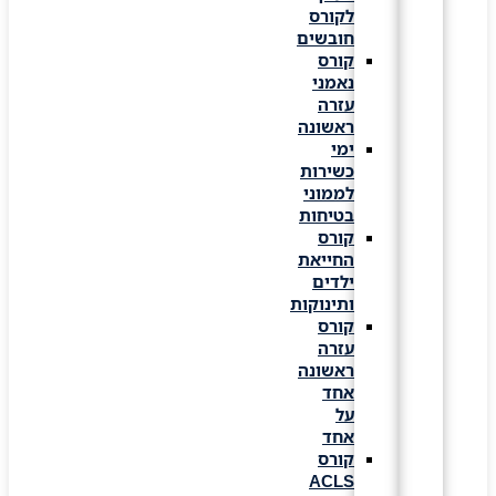
לקורס
חובשים
קורס
נאמני
עזרה
ראשונה
ימי
כשירות
לממוני
בטיחות
קורס
החייאת
ילדים
ותינוקות
קורס
עזרה
ראשונה
אחד
על
אחד
קורס
ACLS