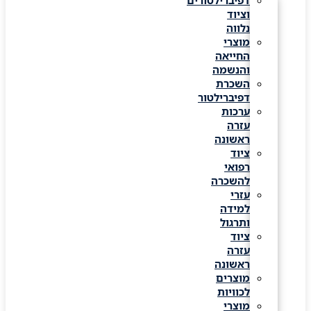
דפיברילטורים
וציוד
נלווה
מוצרי
החייאה
והנשמה
השכרת
דפיברילטור
ערכות
עזרה
ראשונה
ציוד
רפואי
להשכרה
עזרי
למידה
ותרגול
ציוד
עזרה
ראשונה
מוצרים
לכוויות
מוצרי