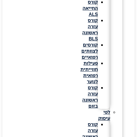
קורס
החייאה
ALS
קורס
עזרה
ראשונה
BLS
קורסים
לצוותים
רפואיים
פעילות
חווייתית
רפואית
לנוער
קורס
עזרה
ראשונה
בזום
לפי
עיסוק
קורס
עזרה
ראשונה