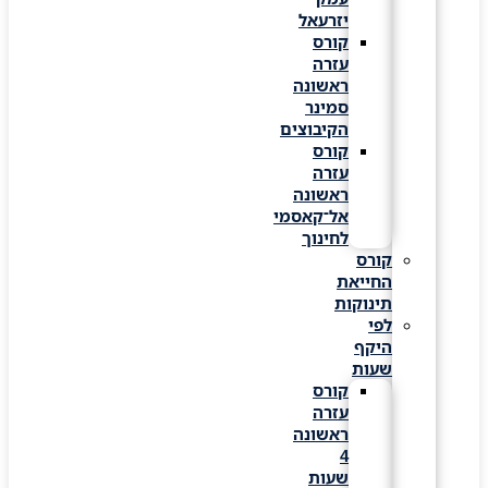
יזרעאל
קורס
עזרה
ראשונה
סמינר
הקיבוצים
קורס
עזרה
ראשונה
אל־קאסמי
לחינוך
קורס
החייאת
תינוקות
לפי
היקף
שעות
קורס
עזרה
ראשונה
4
שעות