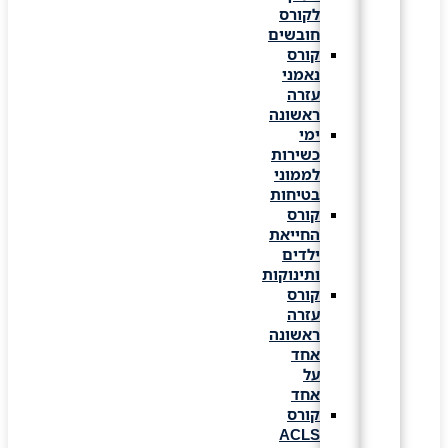
לקורס
חובשים
קורס
נאמני
עזרה
ראשונה
ימי
כשירות
לממוני
בטיחות
קורס
החייאת
ילדים
ותינוקות
קורס
עזרה
ראשונה
אחד
על
אחד
קורס
ACLS