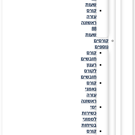
שעות
קורס
עזרה
ראשונה
88
שעות
קורסים
נוספים
קורס
חובשים
רענון
לקורס
חובשים
קורס
נאמני
עזרה
ראשונה
ימי
כשירות
לממוני
בטיחות
קורס