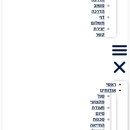
משוב
הדרכה
דף
תשלום
יצירת
קשר
ראשי
אודותינו
סגל
מקצועי
תעודת
סיום
סכמת
החייאה