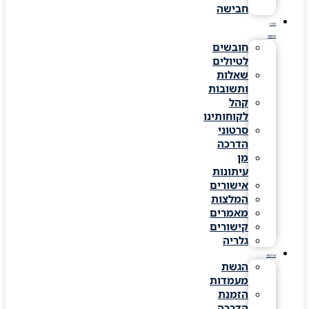
חבישה
מידע
שימושי
חובשים
לטיולים
שאלות
ותשובות
קהל
לקוחותינו
סרטוני
הדרכה
מן
עיתונות
אישורים
המלצות
מאמרים
קישורים
גלריה
צרו קשר
הגשת
מעמדות
הזמנת
הדרכה