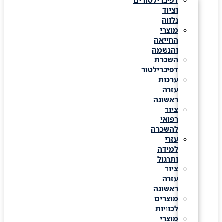
דפיברילטורים
וציוד
נלווה
מוצרי
החייאה
והנשמה
השכרת
דפיברילטור
ערכות
עזרה
ראשונה
ציוד
רפואי
להשכרה
עזרי
למידה
ותרגול
ציוד
עזרה
ראשונה
מוצרים
לכוויות
מוצרי