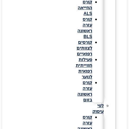
קורס
החייאה
ALS
קורס
עזרה
ראשונה
BLS
קורסים
לצוותים
רפואיים
פעילות
חווייתית
רפואית
לנוער
קורס
עזרה
ראשונה
בזום
לפי
עיסוק
קורס
עזרה
ראשונה