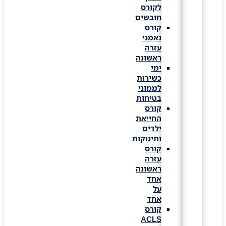
לקורס
חובשים
קורס
נאמני
עזרה
ראשונה
ימי
כשירות
לממוני
בטיחות
קורס
החייאת
ילדים
ותינוקות
קורס
עזרה
ראשונה
אחד
על
אחד
קורס
ACLS