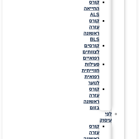
קורס
החייאה
ALS
קורס
עזרה
ראשונה
BLS
קורסים
לצוותים
רפואיים
פעילות
חווייתית
רפואית
לנוער
קורס
עזרה
ראשונה
בזום
לפי
עיסוק
קורס
עזרה
ראשונה