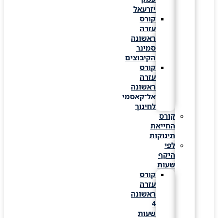
יזרעאל
קורס
עזרה
ראשונה
סמינר
הקיבוצים
קורס
עזרה
ראשונה
אל־קאסמי
לחינוך
קורס
החייאת
תינוקות
לפי
היקף
שעות
קורס
עזרה
ראשונה
4
שעות