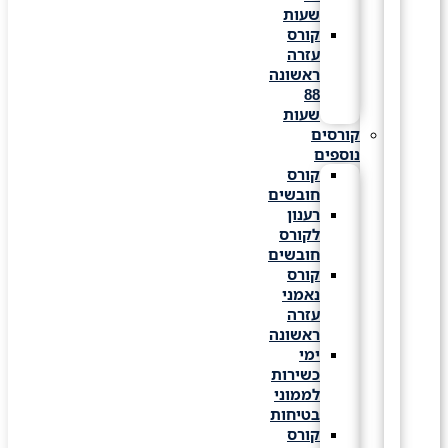
שעות
קורס
עזרה
ראשונה
88
שעות
קורסים
נוספים
קורס
חובשים
רענון
לקורס
חובשים
קורס
נאמני
עזרה
ראשונה
ימי
כשירות
לממוני
בטיחות
קורס