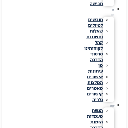
חבישה
מידע
שימושי
חובשים
לטיולים
שאלות
ותשובות
קהל
לקוחותינו
סרטוני
הדרכה
מן
עיתונות
אישורים
המלצות
מאמרים
קישורים
גלריה
צרו קשר
הגשת
מעמדות
הזמנת
הדרכה