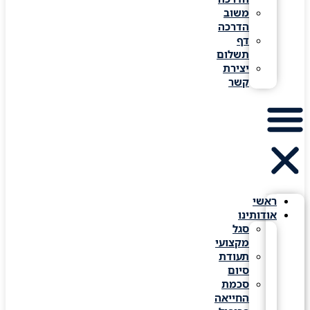
משוב
הדרכה
דף
תשלום
יצירת
קשר
ראשי
אודותינו
סגל
מקצועי
תעודת
סיום
סכמת
החייאה