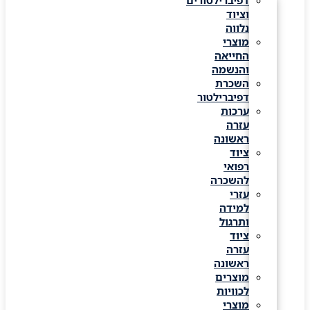
דפיברילטורים
וציוד
נלווה
מוצרי
החייאה
והנשמה
השכרת
דפיברילטור
ערכות
עזרה
ראשונה
ציוד
רפואי
להשכרה
עזרי
למידה
ותרגול
ציוד
עזרה
ראשונה
מוצרים
לכוויות
מוצרי