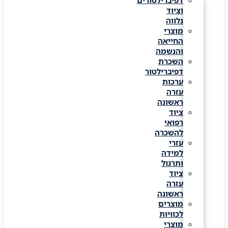
דפיברילטורים
וציוד
נלווה
מוצרי
החייאה
והנשמה
השכרת
דפיברילטור
ערכות
עזרה
ראשונה
ציוד
רפואי
להשכרה
עזרי
למידה
ותרגול
ציוד
עזרה
ראשונה
מוצרים
לכוויות
מוצרי