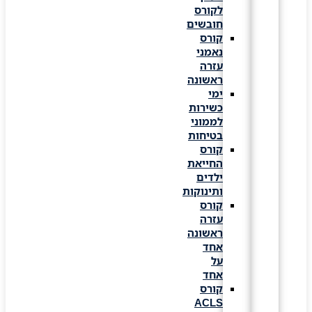
לקורס
חובשים
קורס
נאמני
עזרה
ראשונה
ימי
כשירות
לממוני
בטיחות
קורס
החייאת
ילדים
ותינוקות
קורס
עזרה
ראשונה
אחד
על
אחד
קורס
ACLS