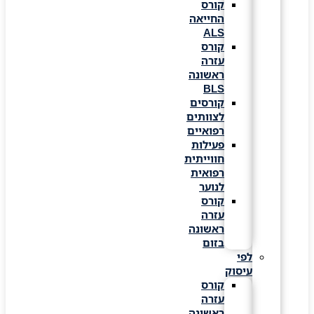
קורס
החייאה
ALS
קורס
עזרה
ראשונה
BLS
קורסים
לצוותים
רפואיים
פעילות
חווייתית
רפואית
לנוער
קורס
עזרה
ראשונה
בזום
לפי
עיסוק
קורס
עזרה
ראשונה