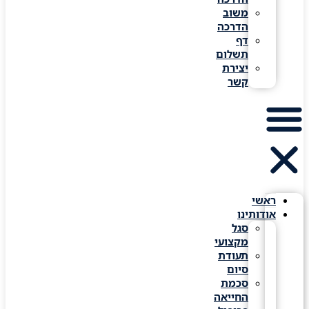
משוב
הדרכה
דף
תשלום
יצירת
קשר
ראשי
אודותינו
סגל
מקצועי
תעודת
סיום
סכמת
החייאה