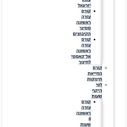
יזרעאל
קורס
עזרה
ראשונה
סמינר
הקיבוצים
קורס
עזרה
ראשונה
אל־קאסמי
לחינוך
קורס
החייאת
תינוקות
לפי
היקף
שעות
קורס
עזרה
ראשונה
4
שעות