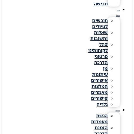
חבישה
מידע
שימושי
חובשים
לטיולים
שאלות
ותשובות
קהל
לקוחותינו
סרטוני
הדרכה
מן
עיתונות
אישורים
המלצות
מאמרים
קישורים
גלריה
צרו קשר
הגשת
מעמדות
הזמנת
הדרכה