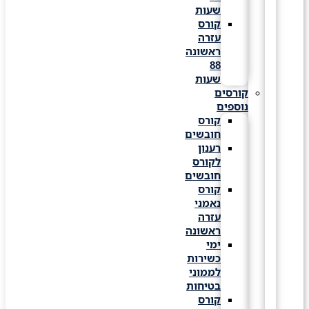
שעות
קורס
עזרה
ראשונה
88
שעות
קורסים
נוספים
קורס
חובשים
רענון
לקורס
חובשים
קורס
נאמני
עזרה
ראשונה
ימי
כשירות
לממוני
בטיחות
קורס