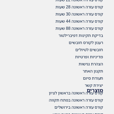
ת
ת
ת
ת
ברילטור
ים
 בראשון לציון
ה בפתח תקווה
 בירושלים