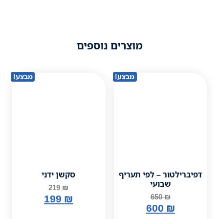
וצרים נוספים
מבצע!
מבצע!
תעריף
סקשן ידני
219
₪
199
₪