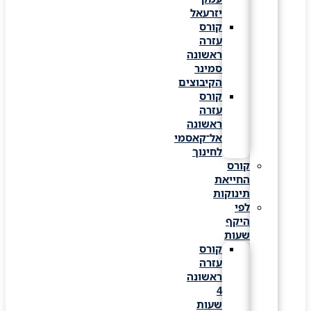
יזרעאל
קורס
עזרה
ראשונה
סמינר
הקיבוצים
קורס
עזרה
ראשונה
אל־קאסמי
לחינוך
קורס
החייאת
תינוקות
לפי
היקף
שעות
קורס
עזרה
ראשונה
4
שעות