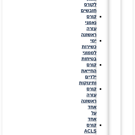
לקורס
חובשים
קורס
נאמני
עזרה
ראשונה
ימי
כשירות
לממוני
בטיחות
קורס
החייאת
ילדים
ותינוקות
קורס
עזרה
ראשונה
אחד
על
אחד
קורס
ACLS