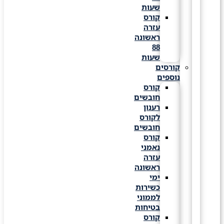
שעות
קורס
עזרה
ראשונה
88
שעות
קורסים
נוספים
קורס
חובשים
רענון
לקורס
חובשים
קורס
נאמני
עזרה
ראשונה
ימי
כשירות
לממוני
בטיחות
קורס