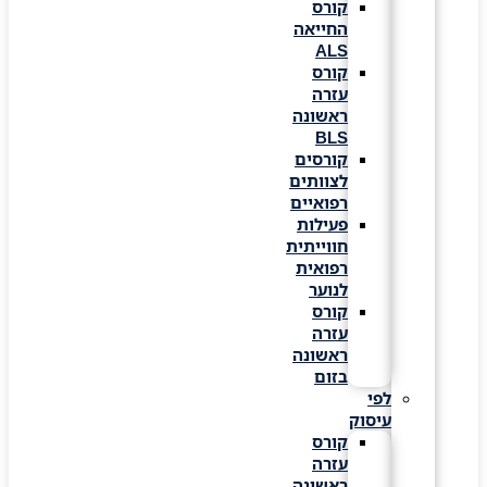
קורס
החייאה
ALS
קורס
עזרה
ראשונה
BLS
קורסים
לצוותים
רפואיים
פעילות
חווייתית
רפואית
לנוער
קורס
עזרה
ראשונה
בזום
לפי
עיסוק
קורס
עזרה
ראשונה