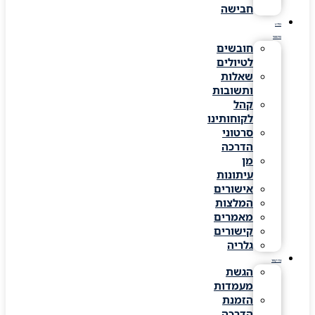
חבישה
מידע
שימושי
חובשים
לטיולים
שאלות
ותשובות
קהל
לקוחותינו
סרטוני
הדרכה
מן
עיתונות
אישורים
המלצות
מאמרים
קישורים
גלריה
צרו קשר
הגשת
מעמדות
הזמנת
הדרכה