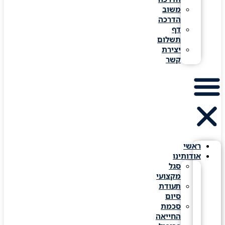
משוב
הדרכה
דף
תשלום
יצירת
קשר
ראשי
אודותינו
סגל
מקצועי
תעודת
סיום
סכמת
החייאה