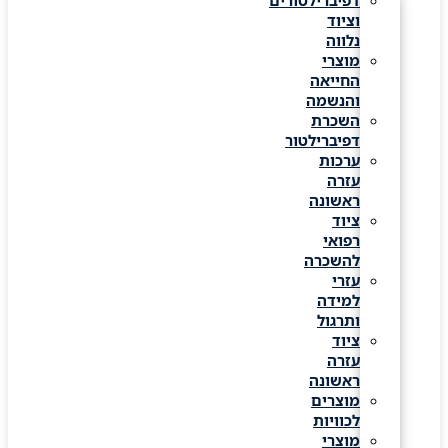
דפיברילטורים
וציוד
נלווה
מוצרי
החייאה
והנשמה
השכרת
דפיברילטור
ערכות
עזרה
ראשונה
ציוד
רפואי
להשכרה
עזרי
למידה
ותרגול
ציוד
עזרה
ראשונה
מוצרים
לכוויות
מוצרי