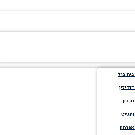
בית ברל
וד ילין
ורדון
ינגייט
 אפרתה