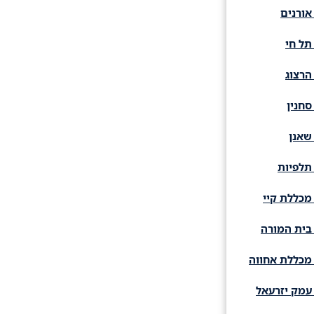
אורנים
תל חי
הרצוג
סחנין
שאנן
תלפיות
מכללת קיי
בית המורה
מכללת אחווה
עמק יזרעאל