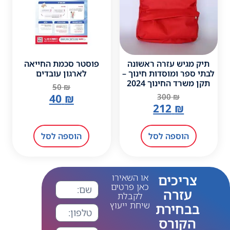
אשונה
פוסטר סכמת החייאה
חינוך –
לארגון עובדים
2
50
₪
40
₪
הוספה לסל
או השאירו
כאן פרטים
לקבלת
יחת ייעוץ