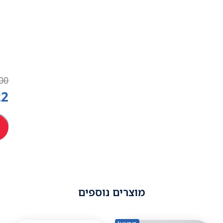
ימי
עסקים,
קיימת
אפשרות
לאיסוף
עצמי
₪
400
₪
322
הוספה לסל
מוצרים נוספים