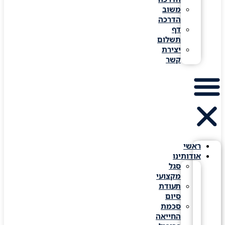
משוב
הדרכה
דף
תשלום
יצירת
קשר
ראשי
אודותינו
סגל
מקצועי
תעודת
סיום
סכמת
החייאה