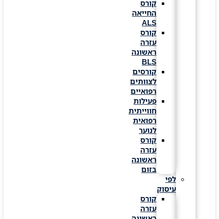
קורס
החייאה
ALS
קורס
עזרה
ראשונה
BLS
קורסים
לצוותים
רפואיים
פעילות
חווייתית
רפואית
לנוער
קורס
עזרה
ראשונה
בזום
לפי
עיסוק
קורס
עזרה
ראשונה