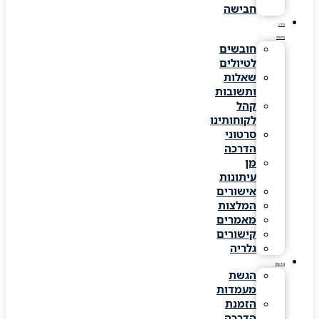
חבישה
מידע
שימושי
חובשים
לטיולים
שאלות
ותשובות
קהל
לקוחותינו
סרטוני
הדרכה
מן
עיתונות
אישורים
המלצות
מאמרים
קישורים
גלריה
צרו קשר
הגשת
מעמדות
הזמנת
הדרכה