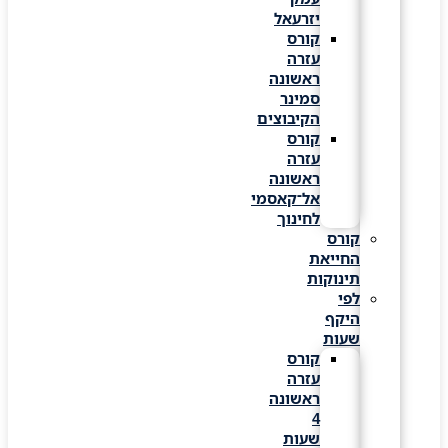
יזרעאל
קורס
עזרה
ראשונה
סמינר
הקיבוצים
קורס
עזרה
ראשונה
אל־קאסמי
לחינוך
קורס
החייאת
תינוקות
לפי
היקף
שעות
קורס
עזרה
ראשונה
4
שעות