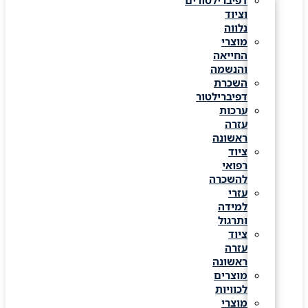
דפיברילטורים
וציוד
נלווה
מוצרי
החייאה
והנשמה
השכרת
דפיברילטור
ערכות
עזרה
ראשונה
ציוד
רפואי
להשכרה
עזרי
למידה
ותרגול
ציוד
עזרה
ראשונה
מוצרים
לכוויות
מוצרי