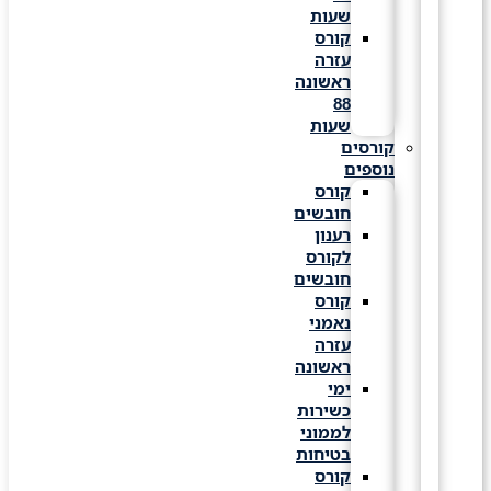
שעות
קורס
עזרה
ראשונה
88
שעות
קורסים
נוספים
קורס
חובשים
רענון
לקורס
חובשים
קורס
נאמני
עזרה
ראשונה
ימי
כשירות
לממוני
בטיחות
קורס