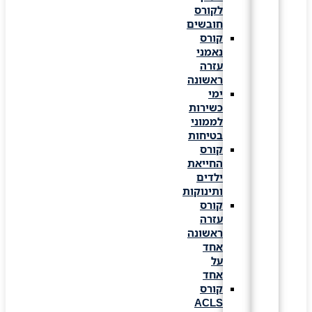
לקורס
חובשים
קורס
נאמני
עזרה
ראשונה
ימי
כשירות
לממוני
בטיחות
קורס
החייאת
ילדים
ותינוקות
קורס
עזרה
ראשונה
אחד
על
אחד
קורס
ACLS