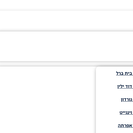
בית ברל
וד ילין
ורדון
ינגייט
 אפרתה