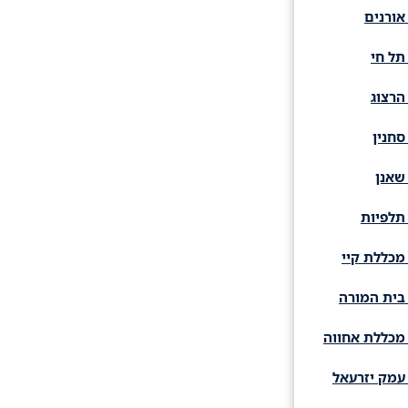
אורנים
תל חי
הרצוג
סחנין
שאנן
תלפיות
מכללת קיי
בית המורה
מכללת אחווה
עמק יזרעאל