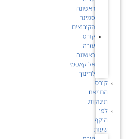
ראשונה
סמינר
הקיבוצים
קורס
עזרה
ראשונה
אל־קאסמי
לחינוך
קורס
החייאת
תינוקות
לפי
היקף
שעות
קורס