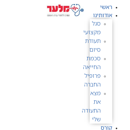
לתוכן
ראשי
אודותינו
סגל
מקצועי
תעודת
סיום
סכמת
החייאה
פרופיל
החברה
מצא
את
התעודה
שלי
קורס