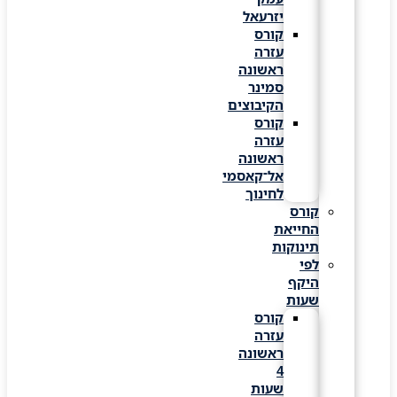
יזרעאל
קורס
עזרה
ראשונה
סמינר
הקיבוצים
קורס
עזרה
ראשונה
אל־קאסמי
לחינוך
קורס
החייאת
תינוקות
לפי
היקף
שעות
קורס
עזרה
ראשונה
4
שעות