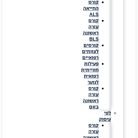
קורס
החייאה
ALS
קורס
עזרה
ראשונה
BLS
קורסים
לצוותים
רפואיים
פעילות
חווייתית
רפואית
לנוער
קורס
עזרה
ראשונה
בזום
לפי
עיסוק
קורס
עזרה
ראשונה