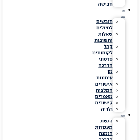
חבישה
מידע
שימושי
חובשים
לטיולים
שאלות
ותשובות
קהל
לקוחותינו
סרטוני
הדרכה
מן
עיתונות
אישורים
המלצות
מאמרים
קישורים
גלריה
צרו קשר
הגשת
מעמדות
הזמנת
הדרכה