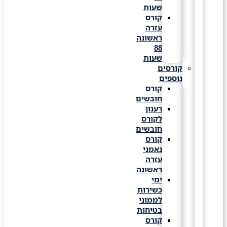
שעות
קורס
עזרה
ראשונה
88
שעות
קורסים
נוספים
קורס
חובשים
רענון
לקורס
חובשים
קורס
נאמני
עזרה
ראשונה
ימי
כשירות
לממוני
בטיחות
קורס