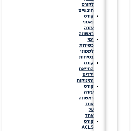
לקורס
חובשים
קורס
נאמני
עזרה
ראשונה
ימי
כשירות
לממוני
בטיחות
קורס
החייאת
ילדים
ותינוקות
קורס
עזרה
ראשונה
אחד
על
אחד
קורס
ACLS