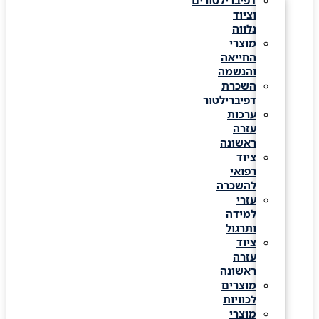
דפיברילטורים
וציוד
נלווה
מוצרי
החייאה
והנשמה
השכרת
דפיברילטור
ערכות
עזרה
ראשונה
ציוד
רפואי
להשכרה
עזרי
למידה
ותרגול
ציוד
עזרה
ראשונה
מוצרים
לכוויות
מוצרי