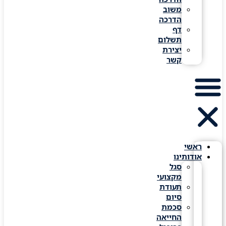
משוב
הדרכה
דף
תשלום
יצירת
קשר
ראשי
אודותינו
סגל
מקצועי
תעודת
סיום
סכמת
החייאה