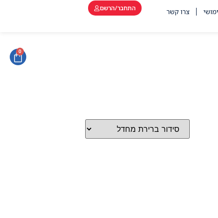
התחבר/הרשם
מושי
צרו קשר
0