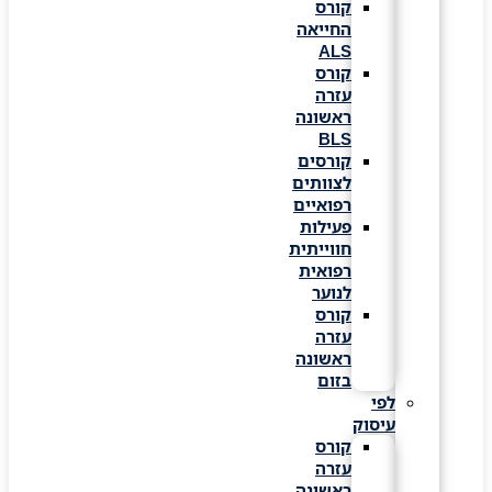
קורס
החייאה
ALS
קורס
עזרה
ראשונה
BLS
קורסים
לצוותים
רפואיים
פעילות
חווייתית
רפואית
לנוער
קורס
עזרה
ראשונה
בזום
לפי
עיסוק
קורס
עזרה
ראשונה