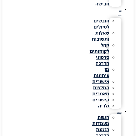
חבישה
מידע
שימושי
חובשים
לטיולים
שאלות
ותשובות
קהל
לקוחותינו
סרטוני
הדרכה
מן
עיתונות
אישורים
המלצות
מאמרים
קישורים
גלריה
צרו קשר
הגשת
מעמדות
הזמנת
הדרכה