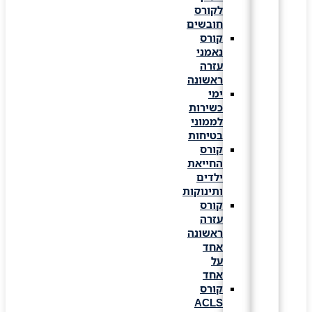
לקורס
חובשים
קורס
נאמני
עזרה
ראשונה
ימי
כשירות
לממוני
בטיחות
קורס
החייאת
ילדים
ותינוקות
קורס
עזרה
ראשונה
אחד
על
אחד
קורס
ACLS