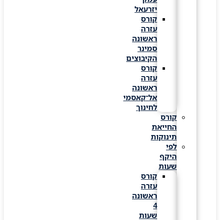
יזרעאל
קורס
עזרה
ראשונה
סמינר
הקיבוצים
קורס
עזרה
ראשונה
אל־קאסמי
לחינוך
קורס
החייאת
תינוקות
לפי
היקף
שעות
קורס
עזרה
ראשונה
4
שעות