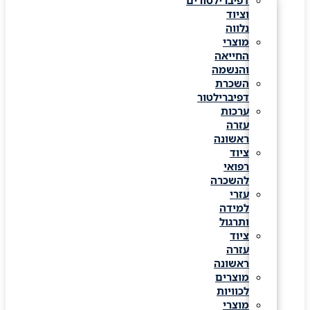
דפיברילטורים
וציוד
נלווה
מוצרי
החייאה
והנשמה
השכרת
דפיברילטור
ערכות
עזרה
ראשונה
ציוד
רפואי
להשכרה
עזרי
למידה
ותרגול
ציוד
עזרה
ראשונה
מוצרים
לכוויות
מוצרי