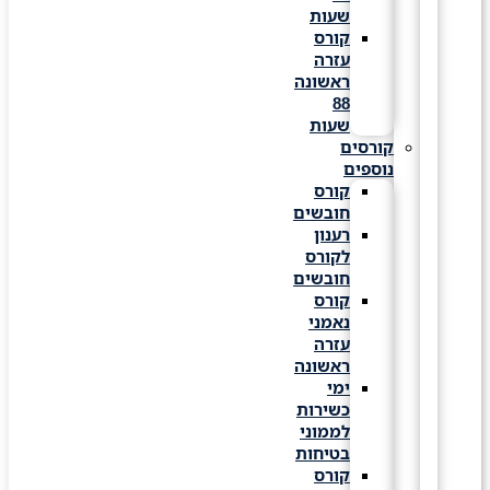
שעות
קורס
עזרה
ראשונה
88
שעות
קורסים
נוספים
קורס
חובשים
רענון
לקורס
חובשים
קורס
נאמני
עזרה
ראשונה
ימי
כשירות
לממוני
בטיחות
קורס