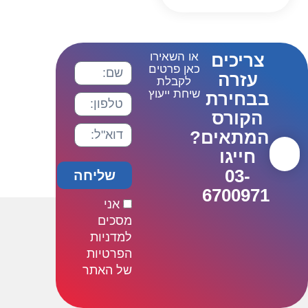
צריכים
או השאירו
כאן פרטים
עזרה
לקבלת
שיחת ייעוץ
בבחירת
הקורס
המתאים?
חייגו
03-
שליחה
6700971
אני
מסכים
למדניות
הפרטיות
של האתר