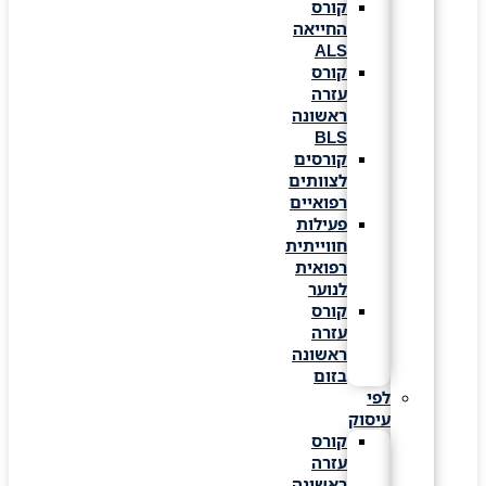
קורס
החייאה
ALS
קורס
עזרה
ראשונה
BLS
קורסים
לצוותים
רפואיים
פעילות
חווייתית
רפואית
לנוער
קורס
עזרה
ראשונה
בזום
לפי
עיסוק
קורס
עזרה
ראשונה