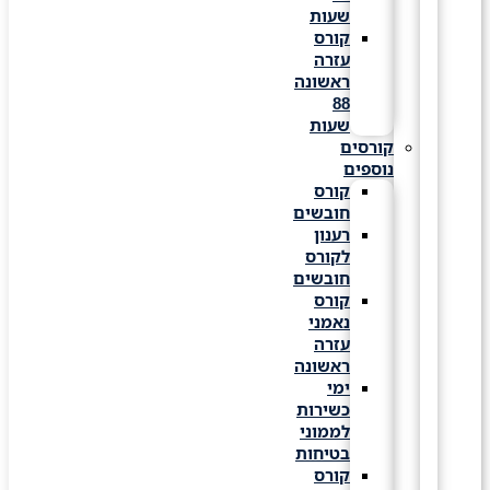
שעות
קורס
עזרה
ראשונה
88
שעות
קורסים
נוספים
קורס
חובשים
רענון
לקורס
חובשים
קורס
נאמני
עזרה
ראשונה
ימי
כשירות
לממוני
בטיחות
קורס