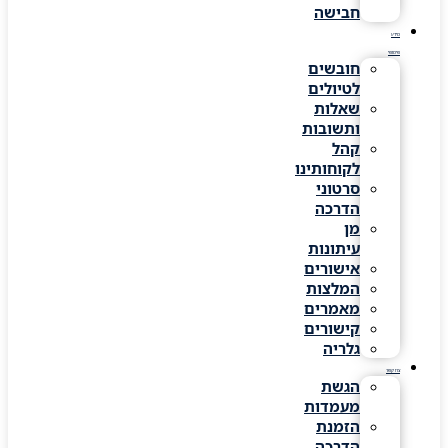
חבישה
מידע
שימושי
חובשים
לטיולים
שאלות
ותשובות
קהל
לקוחותינו
סרטוני
הדרכה
מן
עיתונות
אישורים
המלצות
מאמרים
קישורים
גלריה
צרו קשר
הגשת
מעמדות
הזמנת
הדרכה