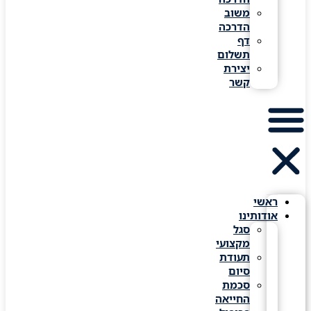
משוב
הדרכה
דף
תשלום
יצירת
קשר
ראשי
אודותינו
סגל
מקצועי
תעודת
סיום
סכמת
החייאה