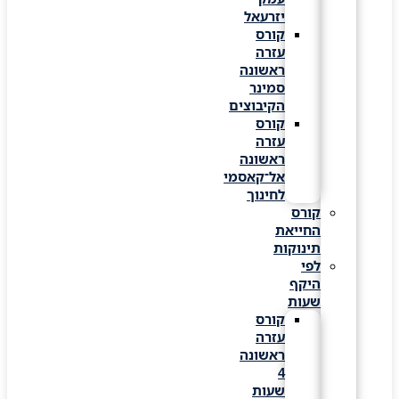
יזרעאל
קורס
עזרה
ראשונה
סמינר
הקיבוצים
קורס
עזרה
ראשונה
אל־קאסמי
לחינוך
קורס
החייאת
תינוקות
לפי
היקף
שעות
קורס
עזרה
ראשונה
4
שעות