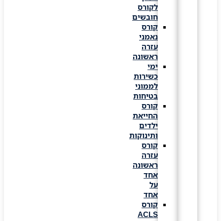
לקורס
חובשים
קורס
נאמני
עזרה
ראשונה
ימי
כשירות
לממוני
בטיחות
קורס
החייאת
ילדים
ותינוקות
קורס
עזרה
ראשונה
אחד
על
אחד
קורס
ACLS