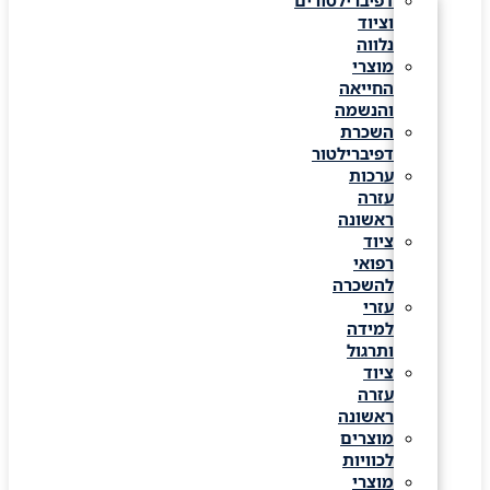
דפיברילטורים
וציוד
נלווה
מוצרי
החייאה
והנשמה
השכרת
דפיברילטור
ערכות
עזרה
ראשונה
ציוד
רפואי
להשכרה
עזרי
למידה
ותרגול
ציוד
עזרה
ראשונה
מוצרים
לכוויות
מוצרי