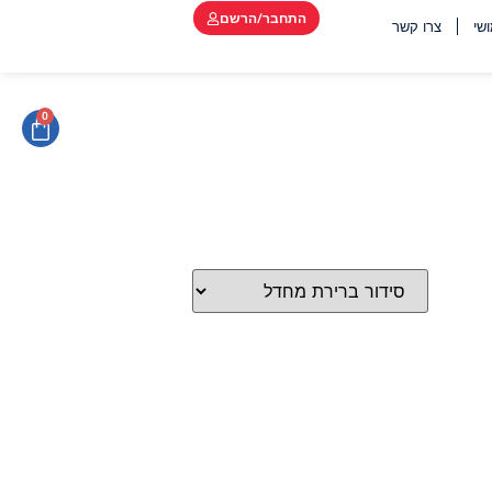
התחבר/הרשם
שי
צרו קשר
0