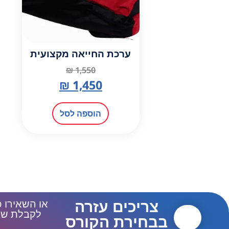
ערכת החייאה מקצועית
₪
1,550
₪
1,450
הוספה לסל
צריכים עזרה
או השאירו 
לקבלת שיח
בבחירת הקורס