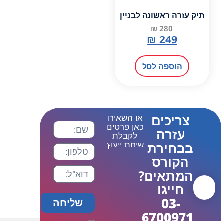
תיק עזרה ראשונה לבניין
₪
280
₪
249
הוספה לסל
צריכים
או השאירו
כאן פרטים
עזרה
לקבלת
שיחת ייעוץ
בבחירת
הקורס
המתאים?
חייגו
03-
שליחה
6700971