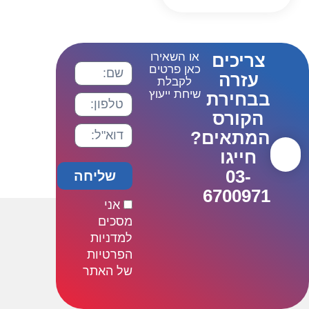
צריכים
או השאירו
כאן פרטים
עזרה
לקבלת
שיחת ייעוץ
בבחירת
הקורס
המתאים?
חייגו
03-
שליחה
6700971
אני
מסכים
למדניות
הפרטיות
של האתר