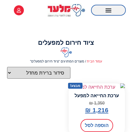
לתוכן
ציוד רפואי
קורס Online
מידע שימושי
קורס עזרה ראשונה
רענון עזרה ראשונה
ציוד חירום למפעלים
עמוד הבית
/ מוצרים המתויגים “ציוד חירום למפעלים”
מבצע!
ערכת החייאה למפעל
₪
1,350
₪
1,216
הוספה לסל