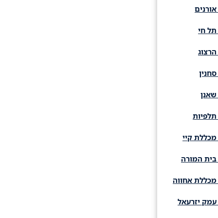
אורנים
תל חי
הרצוג
סחנין
שאנן
תלפיות
מכללת קיי
בית המורה
מכללת אחווה
עמק יזרעאל