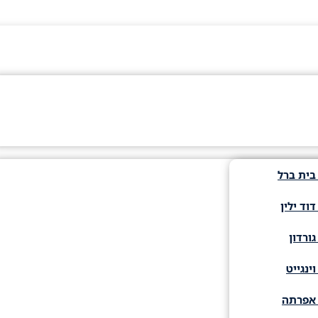
בית ברל
וד ילין
ורדון
ינגייט
 אפרתה