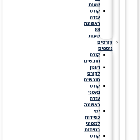
שעות
קורס
עזרה
ראשונה
88
שעות
קורסים
נוספים
קורס
חובשים
רענון
לקורס
חובשים
קורס
נאמני
עזרה
ראשונה
ימי
כשירות
לממוני
בטיחות
קורס