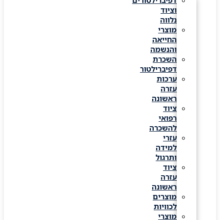
דפיברילטורים
וציוד
נלווה
מוצרי
החייאה
והנשמה
השכרת
דפיברילטור
ערכות
עזרה
ראשונה
ציוד
רפואי
להשכרה
עזרי
למידה
ותרגול
ציוד
עזרה
ראשונה
מוצרים
לכוויות
מוצרי