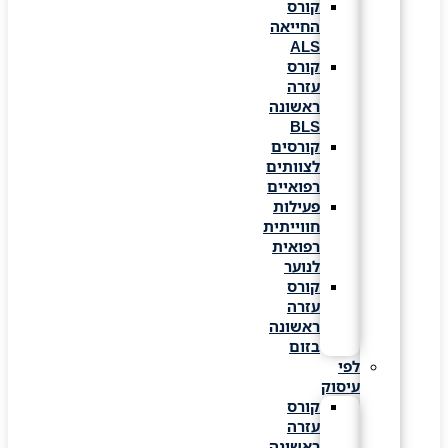
קורס
החייאה
ALS
קורס
עזרה
ראשונה
BLS
קורסים
לצוותים
רפואיים
פעילות
חווייתית
רפואית
לנוער
קורס
עזרה
ראשונה
בזום
לפי
עיסוק
קורס
עזרה
ראשונה