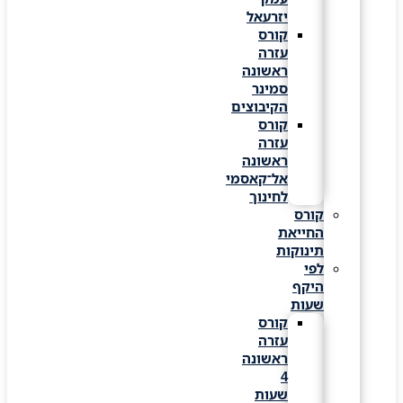
יזרעאל
קורס
עזרה
ראשונה
סמינר
הקיבוצים
קורס
עזרה
ראשונה
אל־קאסמי
לחינוך
קורס
החייאת
תינוקות
לפי
היקף
שעות
קורס
עזרה
ראשונה
4
שעות