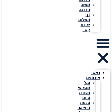
משוב
הדרכה
דף
תשלום
יצירת
קשר
ראשי
אודותינו
סגל
מקצועי
תעודת
סיום
סכמת
החייאה