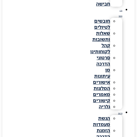
חבישה
מידע
שימושי
חובשים
לטיולים
שאלות
ותשובות
קהל
לקוחותינו
סרטוני
הדרכה
מן
עיתונות
אישורים
המלצות
מאמרים
קישורים
גלריה
צרו קשר
הגשת
מעמדות
הזמנת
הדרכה