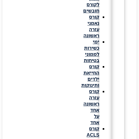
לקורס
חובשים
קורס
נאמני
עזרה
ראשונה
ימי
כשירות
לממוני
בטיחות
קורס
החייאת
ילדים
ותינוקות
קורס
עזרה
ראשונה
אחד
על
אחד
קורס
ACLS