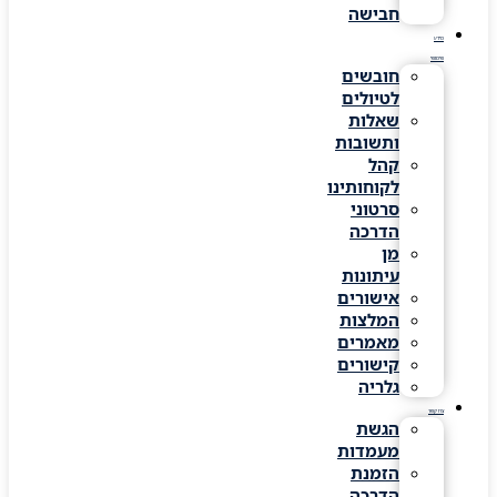
חבישה
מידע
שימושי
חובשים
לטיולים
שאלות
ותשובות
קהל
לקוחותינו
סרטוני
הדרכה
מן
עיתונות
אישורים
המלצות
מאמרים
קישורים
גלריה
צרו קשר
הגשת
מעמדות
הזמנת
הדרכה