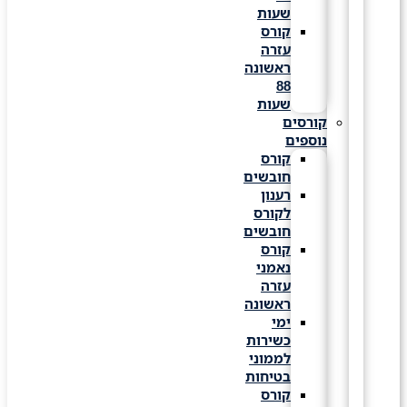
שעות
קורס
עזרה
ראשונה
88
שעות
קורסים
נוספים
קורס
חובשים
רענון
לקורס
חובשים
קורס
נאמני
עזרה
ראשונה
ימי
כשירות
לממוני
בטיחות
קורס