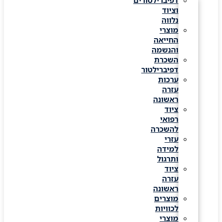
דפיברילטורים
וציוד
נלווה
מוצרי
החייאה
והנשמה
השכרת
דפיברילטור
ערכות
עזרה
ראשונה
ציוד
רפואי
להשכרה
עזרי
למידה
ותרגול
ציוד
עזרה
ראשונה
מוצרים
לכוויות
מוצרי