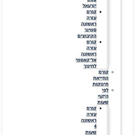
יזרעאל
קורס
עזרה
ראשונה
סמינר
הקיבוצים
קורס
עזרה
ראשונה
אל־קאסמי
לחינוך
קורס
החייאת
תינוקות
לפי
היקף
שעות
קורס
עזרה
ראשונה
4
שעות