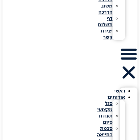
משוב
הדרכה
דף
תשלום
יצירת
קשר
ראשי
אודותינו
סגל
מקצועי
תעודת
סיום
סכמת
החייאה