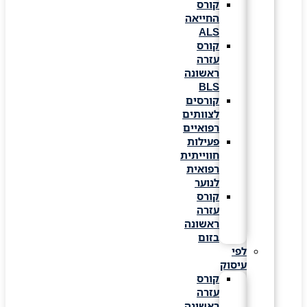
קורס
החייאה
ALS
קורס
עזרה
ראשונה
BLS
קורסים
לצוותים
רפואיים
פעילות
חווייתית
רפואית
לנוער
קורס
עזרה
ראשונה
בזום
לפי
עיסוק
קורס
עזרה
ראשונה