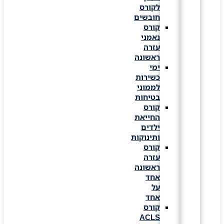
לקורס
חובשים
קורס
נאמני
עזרה
ראשונה
ימי
כשירות
לממוני
בטיחות
קורס
החייאת
ילדים
ותינוקות
קורס
עזרה
ראשונה
אחד
על
אחד
קורס
ACLS