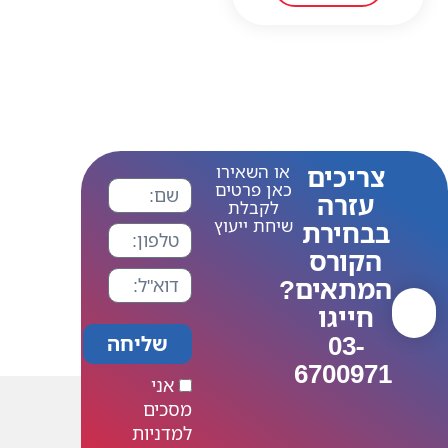
צריכים
או השאירו
כאן פרטים
עזרה
לקבלת
שיחת ייעוץ
בבחירת
הקורס
המתאים?
חייגו
03-
שליחה
6700971
אני
מסכים
למדניות