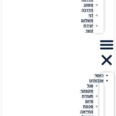
משוב
הדרכה
דף
תשלום
יצירת
קשר
ראשי
אודותינו
סגל
מקצועי
תעודת
סיום
סכמת
החייאה