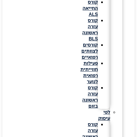
קורס
החייאה
ALS
קורס
עזרה
ראשונה
BLS
קורסים
לצוותים
רפואיים
פעילות
חווייתית
רפואית
לנוער
קורס
עזרה
ראשונה
בזום
לפי
עיסוק
קורס
עזרה
ראשונה