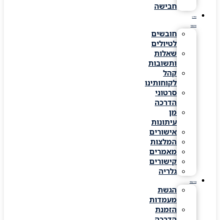
חבישה
מידע
שימושי
חובשים
לטיולים
שאלות
ותשובות
קהל
לקוחותינו
סרטוני
הדרכה
מן
עיתונות
אישורים
המלצות
מאמרים
קישורים
גלריה
צרו קשר
הגשת
מעמדות
הזמנת
הדרכה