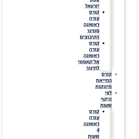
יזרעאל
קורס
עזרה
ראשונה
סמינר
הקיבוצים
קורס
עזרה
ראשונה
אל־קאסמי
לחינוך
קורס
החייאת
תינוקות
לפי
היקף
שעות
קורס
עזרה
ראשונה
4
שעות