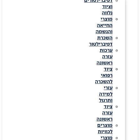
דפיברילטורים
וציוד
נלווה
מוצרי
החייאה
והנשמה
השכרת
דפיברילטור
ערכות
עזרה
ראשונה
ציוד
רפואי
להשכרה
עזרי
למידה
ותרגול
ציוד
עזרה
ראשונה
מוצרים
לכוויות
מוצרי