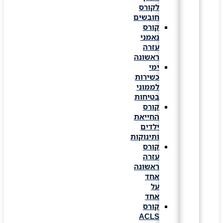
לקורס
חובשים
קורס
נאמני
עזרה
ראשונה
ימי
כשירות
לממוני
בטיחות
קורס
החייאת
ילדים
ותינוקות
קורס
עזרה
ראשונה
אחד
על
אחד
קורס
ACLS