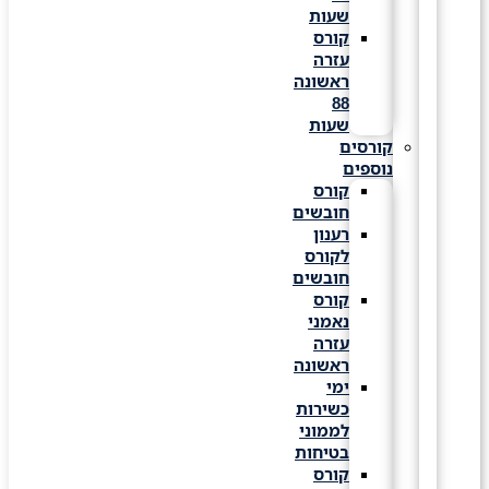
שעות
קורס
עזרה
ראשונה
88
שעות
קורסים
נוספים
קורס
חובשים
רענון
לקורס
חובשים
קורס
נאמני
עזרה
ראשונה
ימי
כשירות
לממוני
בטיחות
קורס