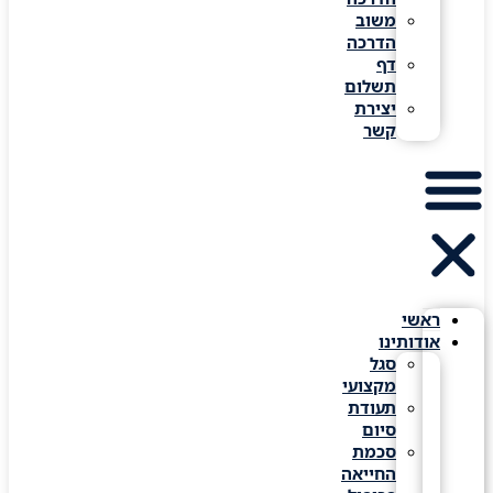
משוב
הדרכה
דף
תשלום
יצירת
קשר
ראשי
אודותינו
סגל
מקצועי
תעודת
סיום
סכמת
החייאה