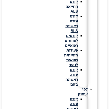
קורס
החייאה
ALS
קורס
עזרה
ראשונה
BLS
קורסים
לצוותים
רפואיים
פעילות
חווייתית
רפואית
לנוער
קורס
עזרה
ראשונה
בזום
לפי
עיסוק
קורס
עזרה
ראשונה