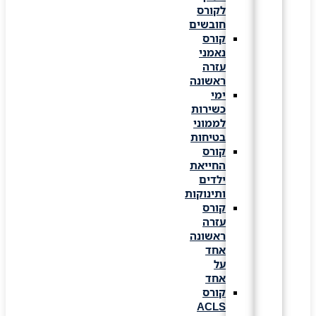
לקורס
חובשים
קורס
נאמני
עזרה
ראשונה
ימי
כשירות
לממוני
בטיחות
קורס
החייאת
ילדים
ותינוקות
קורס
עזרה
ראשונה
אחד
על
אחד
קורס
ACLS