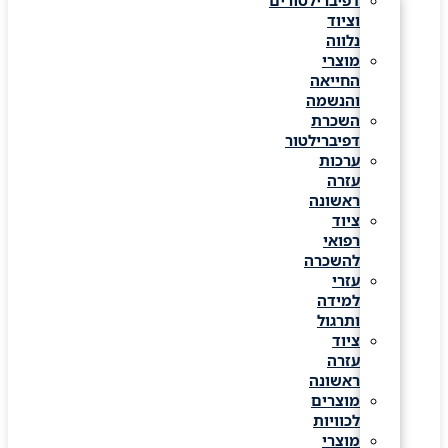
דפיברילטורים
וציוד
נלווה
מוצרי
החייאה
והנשמה
השכרת
דפיברילטור
ערכות
עזרה
ראשונה
ציוד
רפואי
להשכרה
עזרי
למידה
ותרגול
ציוד
עזרה
ראשונה
מוצרים
לכוויות
מוצרי