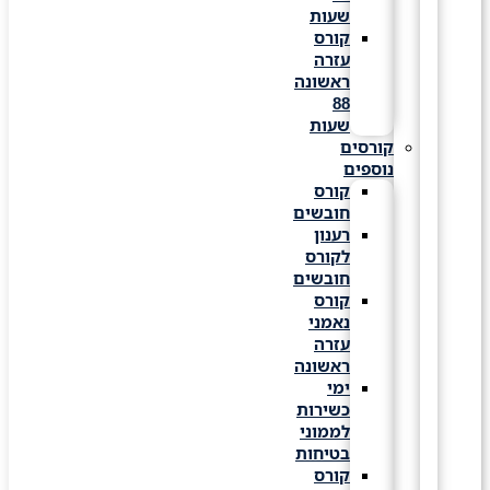
שעות
קורס
עזרה
ראשונה
88
שעות
קורסים
נוספים
קורס
חובשים
רענון
לקורס
חובשים
קורס
נאמני
עזרה
ראשונה
ימי
כשירות
לממוני
בטיחות
קורס