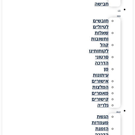
חבישה
מידע
שימושי
חובשים
לטיולים
שאלות
ותשובות
קהל
לקוחותינו
סרטוני
הדרכה
מן
עיתונות
אישורים
המלצות
מאמרים
קישורים
גלריה
צרו קשר
הגשת
מעמדות
הזמנת
הדרכה