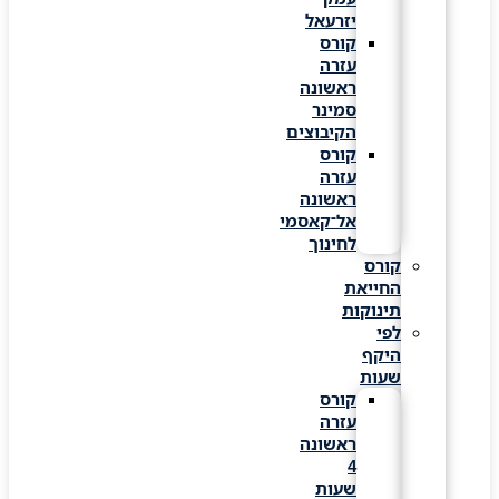
יזרעאל
קורס
עזרה
ראשונה
סמינר
הקיבוצים
קורס
עזרה
ראשונה
אל־קאסמי
לחינוך
קורס
החייאת
תינוקות
לפי
היקף
שעות
קורס
עזרה
ראשונה
4
שעות