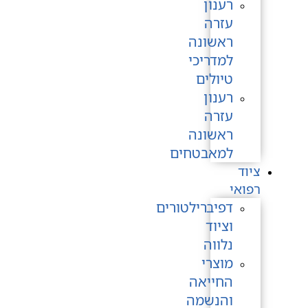
רענון
עזרה
ראשונה
למדריכי
טיולים
רענון
עזרה
ראשונה
למאבטחים
ציוד
רפואי
דפיברילטורים
וציוד
נלווה
מוצרי
החייאה
והנשמה