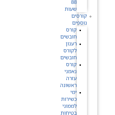
88
שעות
קורסים
נוספים
קורס
חובשים
רענון
לקורס
חובשים
קורס
נאמני
עזרה
ראשונה
ימי
כשירות
לממוני
בטיחות