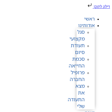
דילוג לתוכן
ראשי
אודותינו
סגל
מקצועי
תעודת
סיום
סכמת
החייאה
פרופיל
החברה
מצא
את
התעודה
שלי