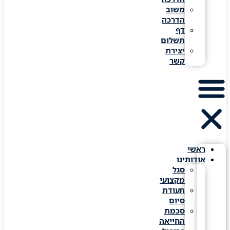
משוב
הדרכה
דף
תשלום
יצירת
קשר
ראשי
אודותינו
סגל
מקצועי
תעודת
סיום
סכמת
החייאה