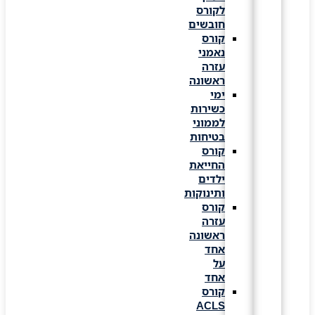
לקורס
חובשים
קורס
נאמני
עזרה
ראשונה
ימי
כשירות
לממוני
בטיחות
קורס
החייאת
ילדים
ותינוקות
קורס
עזרה
ראשונה
אחד
על
אחד
קורס
ACLS