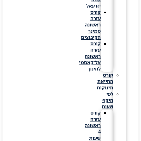
יזרעאל
קורס
עזרה
ראשונה
סמינר
הקיבוצים
קורס
עזרה
ראשונה
אל־קאסמי
לחינוך
קורס
החייאת
תינוקות
לפי
היקף
שעות
קורס
עזרה
ראשונה
4
שעות