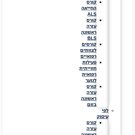
קורס
החייאה
ALS
קורס
עזרה
ראשונה
BLS
קורסים
לצוותים
רפואיים
פעילות
חווייתית
רפואית
לנוער
קורס
עזרה
ראשונה
בזום
לפי
עיסוק
קורס
עזרה
ראשונה