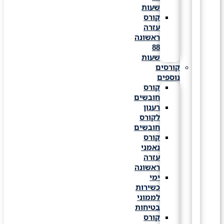
שעות
קורס
עזרה
ראשונה
88
שעות
קורסים
נוספים
קורס
חובשים
רענון
לקורס
חובשים
קורס
נאמני
עזרה
ראשונה
ימי
כשירות
לממוני
בטיחות
קורס