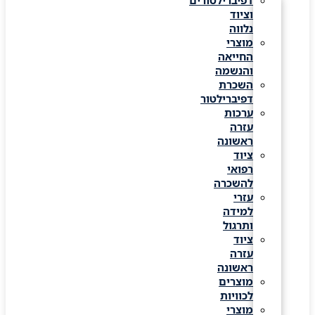
דפיברילטורים
וציוד
נלווה
מוצרי
החייאה
והנשמה
השכרת
דפיברילטור
ערכות
עזרה
ראשונה
ציוד
רפואי
להשכרה
עזרי
למידה
ותרגול
ציוד
עזרה
ראשונה
מוצרים
לכוויות
מוצרי