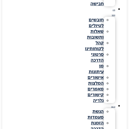
חבישה
מידע
שימושי
חובשים
לטיולים
שאלות
ותשובות
קהל
לקוחותינו
סרטוני
הדרכה
מן
עיתונות
אישורים
המלצות
מאמרים
קישורים
גלריה
צרו קשר
הגשת
מעמדות
הזמנת
הדרכה