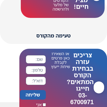
הקורסים
של מלער
חיים!
ולהרשמה
טעימה מהקורס
צריכים
או השאירו
כאן פרטים
עזרה
לקבלת
שיחת ייעוץ
בבחירת
הקורס
המתאים?
חייגו
03-
שליחה
6700971
אני