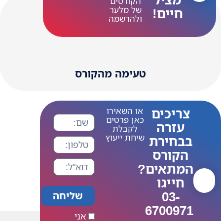
הקורסים
של מלער
חיים!
ולהרשמה
טעימה מהקורס
צריכים
או השאירו
כאן פרטים
עזרה
לקבלת
שיחת ייעוץ
בבחירת
הקורס
המתאים?
חייגו
03-
שליחה
6700971
אני