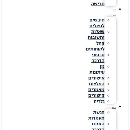
חבישה
מידע
שימושי
חובשים
לטיולים
שאלות
ותשובות
קהל
לקוחותינו
סרטוני
הדרכה
מן
עיתונות
אישורים
המלצות
מאמרים
קישורים
גלריה
צרו קשר
הגשת
מעמדות
הזמנת
הדרכה