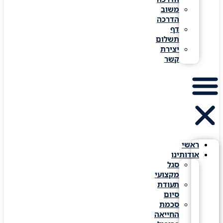
משוב
הדרכה
דף
תשלום
יצירת
קשר
ראשי
אודותינו
סגל
מקצועי
תעודת
סיום
סכמת
החייאה