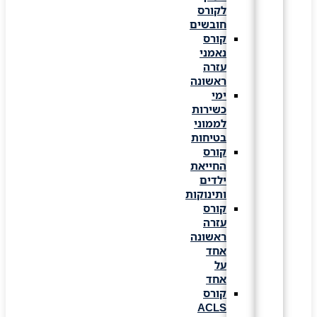
לקורס
חובשים
קורס
נאמני
עזרה
ראשונה
ימי
כשירות
לממוני
בטיחות
קורס
החייאת
ילדים
ותינוקות
קורס
עזרה
ראשונה
אחד
על
אחד
קורס
ACLS