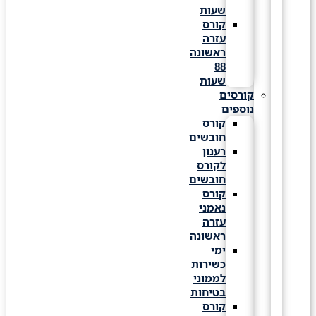
שעות
קורס
עזרה
ראשונה
88
שעות
קורסים
נוספים
קורס
חובשים
רענון
לקורס
חובשים
קורס
נאמני
עזרה
ראשונה
ימי
כשירות
לממוני
בטיחות
קורס