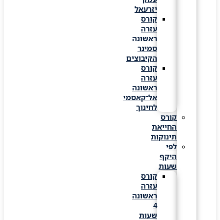
יזרעאל
קורס
עזרה
ראשונה
סמינר
הקיבוצים
קורס
עזרה
ראשונה
אל־קאסמי
לחינוך
קורס
החייאת
תינוקות
לפי
היקף
שעות
קורס
עזרה
ראשונה
4
שעות