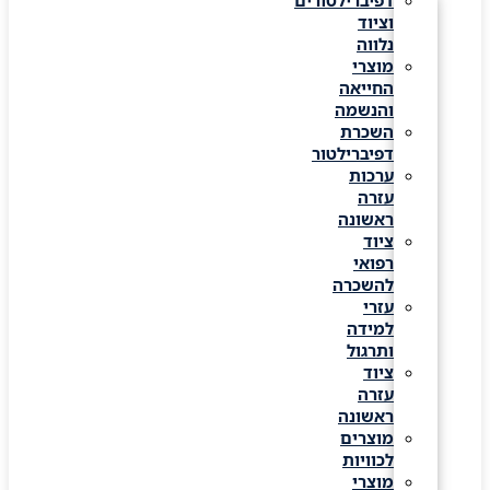
דפיברילטורים
וציוד
נלווה
מוצרי
החייאה
והנשמה
השכרת
דפיברילטור
ערכות
עזרה
ראשונה
ציוד
רפואי
להשכרה
עזרי
למידה
ותרגול
ציוד
עזרה
ראשונה
מוצרים
לכוויות
מוצרי