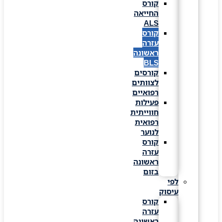
קורס
החייאה
ALS
קורס
עזרה
ראשונה
BLS
קורסים
לצוותים
רפואיים
פעילות
חווייתית
רפואית
לנוער
קורס
עזרה
ראשונה
בזום
לפי
עיסוק
קורס
עזרה
ראשונה