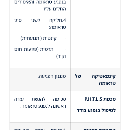
בנפגע טראומה והאיסורים
החלים עליו.
4.חלוקה לשני סוגי
טראומה:
· קינטית ( תנועתית)
· תרמית (פגיעות חום
וקור)
קינמאטיקה של
מנגנון הפגיעה.
טראומה
סכמת
P.H.T.L.S
סכימה להגשת עזרה
ראשונה לנפגע טראומה.
לטיפול בנפגע בודד