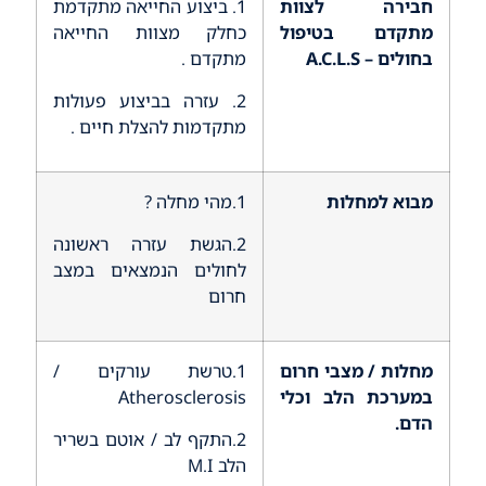
חבירה לצוות
1. ביצוע החייאה מתקדמת
מתקדם בטיפול
כחלק מצוות החייאה
בחולים –
A.C.L.S
מתקדם .
2. עזרה בביצוע פעולות
מתקדמות להצלת חיים .
מבוא למחלות
1.מהי מחלה ?
2.הגשת עזרה ראשונה
לחולים הנמצאים במצב
חרום
מחלות / מצבי חרום
1.טרשת עורקים /
במערכת הלב וכלי
Atherosclerosis
הדם.
2.התקף לב / אוטם בשריר
הלב M.I