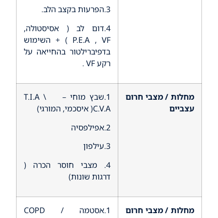
3.הפרעות בקצב הלב.
4.דום לב ( אסיסטולה,
P.E.A , VF ) + השימוש
בדפיברילטור בהחייאה על
רקע VF .
מחלות / מצבי חרום
1.שבץ מוחי – T.I.A \
עצביים
C.V.A( איסכמי, המורגי)
2.אפילפסיה
3.עילפון
4. מצבי חוסר הכרה (
דרגות שונות)
מחלות / מצבי חרום
1.אסטמה / COPD