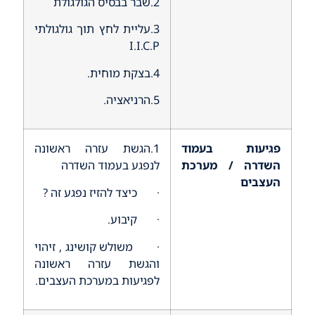
2.שבר בבסיס הגולגולת
3.עליית לחץ תוך גולגולתי
I.I.C.P
4.בצקת מוחית.
5.הרניאציה.
פגיעות בעמוד
1.הגשת עזרה ראשונה
השדרה / מערכת
לנפגע בעמוד השדרה
העצבים
· כיצד להזיז נפגע זה ?
· קיבוע.
· משולש קושינג , זיהוי
והגשת עזרה ראשונה
לפגיעות במערכת העצבים.