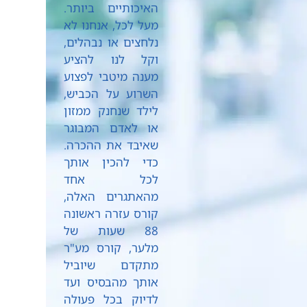
האיכותיים ביותר.
מעל לכל, אנחנו לא
נלחצים או נבהלים,
וקל לנו להציע
מענה מיטבי לפצוע
השרוע על הכביש,
לילד שנחנק ממזון
או לאדם המבוגר
שאיבד את ההכרה.
כדי להכין אותך
לכל אחד
מהאתגרים האלה,
קורס עזרה ראשונה
88 שעות של
מלער, קורס מע"ר
מתקדם שיוביל
אותך מהבסיס ועד
לדיוק בכל פעולה