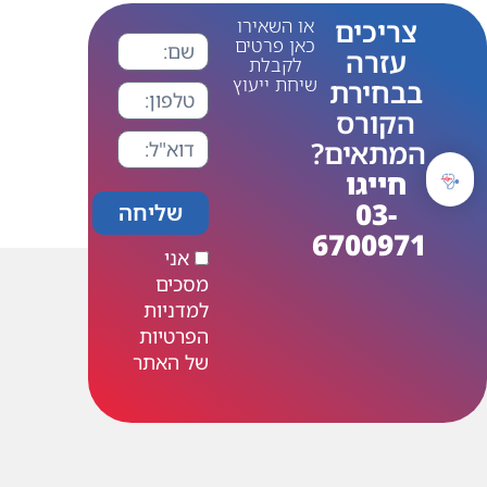
צריכים
או השאירו
כאן פרטים
עזרה
לקבלת
שיחת ייעוץ
בבחירת
הקורס
המתאים?
חייגו
03-
שליחה
6700971
אני
מסכים
למדניות
הפרטיות
של האתר