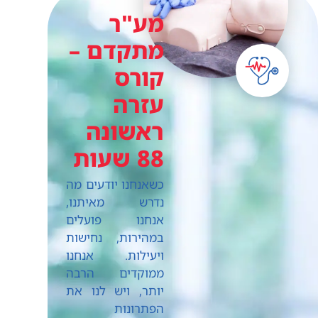
מע"ר
מתקדם –
קורס
עזרה
ראשונה
88 שעות
כשאנחנו יודעים מה
נדרש מאיתנו,
אנחנו פועלים
במהירות, נחישות
ויעילות. אנחנו
ממוקדים הרבה
יותר, ויש לנו את
הפתרונות