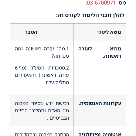
מס'
03-6700971
.
להלן תכני הלימוד לקורס זה:
נושא לימוד
הסבר
מבוא לעזרה
1.מהי עזרה ראשונה ומה
ראשונה.
מטרתה?!
2.סמכויות המע"ר (מגיש
עזרה ראשונה) והאיסורים
החלים עליו.
עקרונות האנטומיה.
רכישת ידע בסיסי במבנה
גוף האדם ותהליכי החיים
הבסיסיים .
אנטומיה ופיזיולוגיה
הרחבה במבנה ובתהליכים