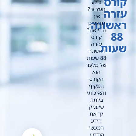
קורס
בולע
חפץ זר?
עזרה
איך
ראשונה
מבצעים
החייאה?
88
קורס
עזרה
שעות
ראשונה
88 שעות
של מלער
הוא
הקורס
המקיף
והאיכותי
ביותר,
שיעניק
לך את
הידע
המעשי
הנדרש.