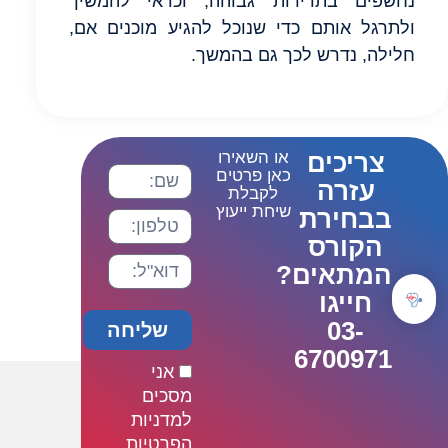
נחשפים בתדירות גבוהה, וכדאי להמשיך
ולתרגל אותם כדי שנוכל להגיע מוכנים אם,
חלילה, נדרש לכך גם בהמשך.
צריכים
או השאירו
כאן פרטים
עזרה
לקבלת
שיחת ייעוץ
בבחירת
הקורס
המתאים?
חייגו
03-
שליחה
6700971
אני
מסכים
למדניות
הפרטיות