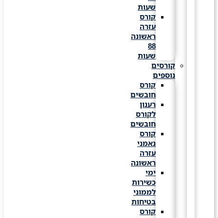
שעות
קורס
עזרה
ראשונה
88
שעות
קורסים
נוספים
קורס
חובשים
רענון
לקורס
חובשים
קורס
נאמני
עזרה
ראשונה
ימי
כשירות
לממוני
בטיחות
קורס