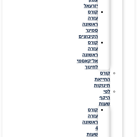
יזרעאל
קורס
עזרה
ראשונה
סמינר
הקיבוצים
קורס
עזרה
ראשונה
אל־קאסמי
לחינוך
קורס
החייאת
תינוקות
לפי
היקף
שעות
קורס
עזרה
ראשונה
4
שעות