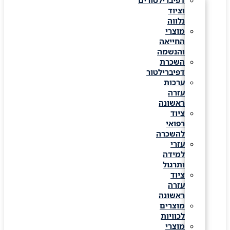
דפיברילטורים
וציוד
נלווה
מוצרי
החייאה
והנשמה
השכרת
דפיברילטור
ערכות
עזרה
ראשונה
ציוד
רפואי
להשכרה
עזרי
למידה
ותרגול
ציוד
עזרה
ראשונה
מוצרים
לכוויות
מוצרי