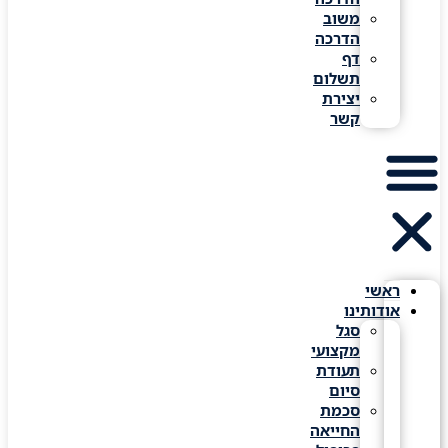
משוב
הדרכה
דף
תשלום
יצירת
קשר
ראשי
אודותינו
סגל
מקצועי
תעודת
סיום
סכמת
החייאה