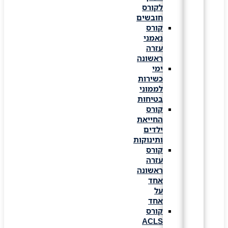
לקורס
חובשים
קורס
נאמני
עזרה
ראשונה
ימי
כשירות
לממוני
בטיחות
קורס
החייאת
ילדים
ותינוקות
קורס
עזרה
ראשונה
אחד
על
אחד
קורס
ACLS