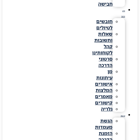
חבישה
מידע
שימושי
חובשים
לטיולים
שאלות
ותשובות
קהל
לקוחותינו
סרטוני
הדרכה
מן
עיתונות
אישורים
המלצות
מאמרים
קישורים
גלריה
צרו קשר
הגשת
מעמדות
הזמנת
הדרכה