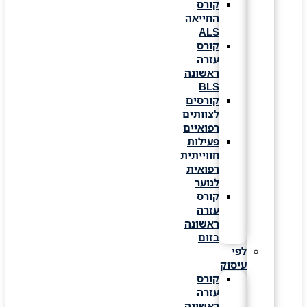
קורס
החייאה
ALS
קורס
עזרה
ראשונה
BLS
קורסים
לצוותים
רפואיים
פעילות
חווייתית
רפואית
לנוער
קורס
עזרה
ראשונה
בזום
לפי
עיסוק
קורס
עזרה
ראשונה