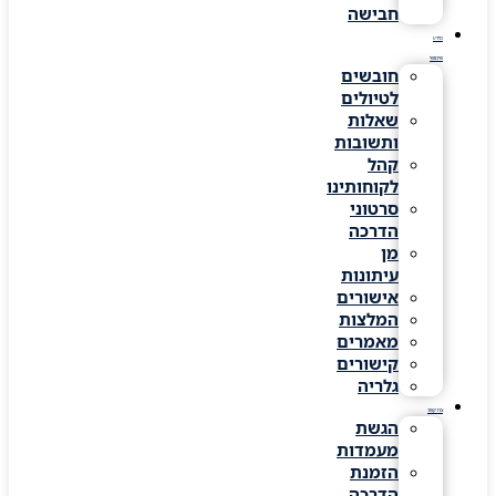
חבישה
מידע
שימושי
חובשים
לטיולים
שאלות
ותשובות
קהל
לקוחותינו
סרטוני
הדרכה
מן
עיתונות
אישורים
המלצות
מאמרים
קישורים
גלריה
צרו קשר
הגשת
מעמדות
הזמנת
הדרכה