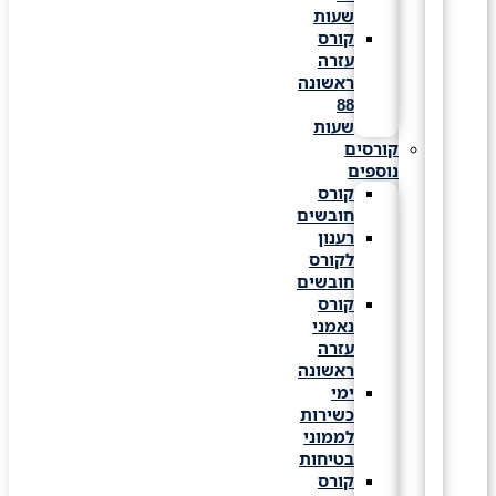
שעות
קורס
עזרה
ראשונה
88
שעות
קורסים
נוספים
קורס
חובשים
רענון
לקורס
חובשים
קורס
נאמני
עזרה
ראשונה
ימי
כשירות
לממוני
בטיחות
קורס