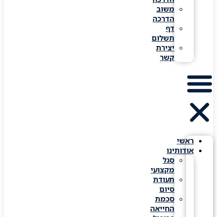
משוב
הדרכה
דף
תשלום
יצירת
קשר
ראשי
אודותינו
סגל
מקצועי
תעודת
סיום
סכמת
החייאה