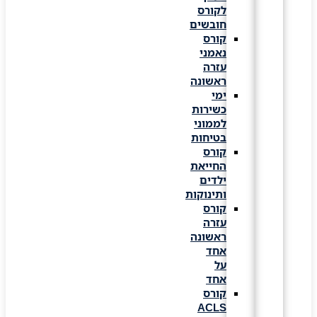
לקורס
חובשים
קורס
נאמני
עזרה
ראשונה
ימי
כשירות
לממוני
בטיחות
קורס
החייאת
ילדים
ותינוקות
קורס
עזרה
ראשונה
אחד
על
אחד
קורס
ACLS