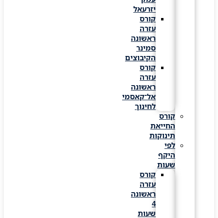
יזרעאל
קורס
עזרה
ראשונה
סמינר
הקיבוצים
קורס
עזרה
ראשונה
אל־קאסמי
לחינוך
קורס
החייאת
תינוקות
לפי
היקף
שעות
קורס
עזרה
ראשונה
4
שעות