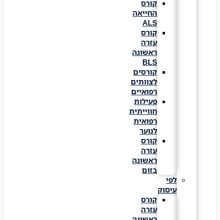
קורס
החייאה
ALS
קורס
עזרה
ראשונה
BLS
קורסים
לצוותים
רפואיים
פעילות
חווייתית
רפואית
לנוער
קורס
עזרה
ראשונה
בזום
לפי
עיסוק
קורס
עזרה
ראשונה