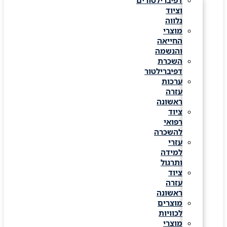
דפיברילטורים
וציוד
נלווה
מוצרי
החייאה
והנשמה
השכרת
דפיברילטור
ערכות
עזרה
ראשונה
ציוד
רפואי
להשכרה
עזרי
למידה
ותרגול
ציוד
עזרה
ראשונה
מוצרים
לכוויות
מוצרי