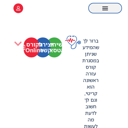
לתוכן
ציוד רפואי
קורס Online
מידע שימושי
קורס עזרה ראשונה
רענון עזרה ראשונה
ברור לך
לשיחת
יצירת
לקורס
שהמידע
וואטסאפ
קשר
Online
שניתן
במסגרת
קורס
עזרה
ראשונה
הוא
קריטי,
וגם לך
חשוב
לדעת
מה
לעשות