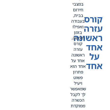
במצבי
חירום
בבית,
קורס
בעבודה
עזרה
ואפילו
בזמן
ראשונה
חופשה.
קורס
אחד
עזרה
על
ראשונה
אחד על
אחד
אחד הוא
פתרון
פשוט
ויעיל
שמאפשר
לך לקבל
הכשרה
ממוקדת