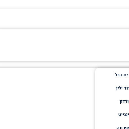
ית ברל
ד ילין
רדון
נגייט
אפרתה