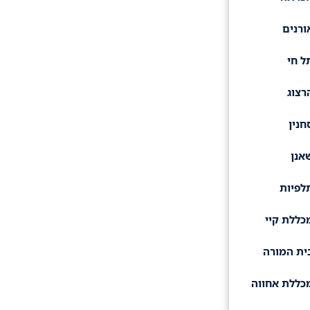
ורנים
ל חי
רצוג
חנין
אנן
לפיות
כללת קיי
ית המורה
כללת אחווה